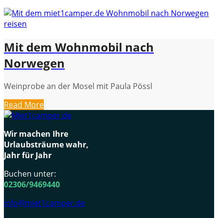
Mit dem Wohnmobil nach
Norwegen
Weinprobe an der Mosel mit Paula Pössl
Read More
Wir machen Ihre
Urlaubsträume wahr,
Jahr für Jahr
Buchen unter:
02306/9469440
info@miet1camper.de